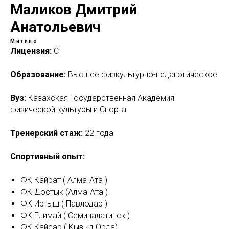
Маликов Дмитрий
Анатольевич
Митино
Лицензия:
С
Образование:
Высшее физкультурно-педагогическое
Вуз:
Казахская Государственная Академия
физической культуры и Спорта
Тренерский стаж:
22 года
Спортивный опыт:
ФК Кайрат ( Алма-Ата )
ФК Достык (Алма-Ата )
ФК Иртыш ( Павлодар )
ФК Елимай ( Семипалатинск )
ФК Кайсар ( Кызыл-Орда)